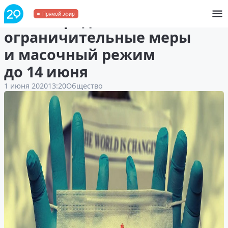
В НАО продлили
Прямой эфир
ограничительные меры
и масочный режим
до 14 июня
1 июня 2020
13:20
Общество