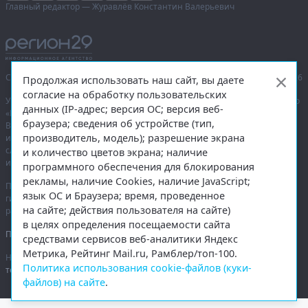
Главный редактор — Журавлёв Константин Валерьевич
Сетевое издание «Информационное агентство Регион 29»,
© 2016–2026
Продолжая использовать наш сайт, вы даете
согласие на обработку пользовательских
Учредитель — общество с ограниченной ответственностью «Агентство
данных (IP-адрес; версия ОС; версия веб-
«Правда Севера».
браузера; сведения об устройстве (тип,
Выписка из реестра зарегистрированных средств массовой
производитель, модель); разрешение экрана
информации:
ЭЛ № ФС 77-74226
от 09.11.2018 выдано Федеральной
службой по надзору в сфере связи, информационных технологий
и количество цветов экрана; наличие
и массовых коммуникаций (Роскомнадзор).
программного обеспечения для блокирования
рекламы, наличие Cookies, наличие JavaScript;
При полном или частичном использовании любых материалов
язык ОС и Браузера; время, проведенное
гиперссылка на
region29.ru
обязательна. Копирование материалов без
на сайте; действия пользователя на сайте)
разрешения администрации сайта запрещено.
в целях определения посещаемости сайта
Правовая информация
.
средствами сервисов веб-аналитики Яндекс
Метрика, Рейтинг Mail.ru, Рамблер/топ-100.
На информационном ресурсе применяются
рекомендательные
Политика использования cookie-файлов (куки-
технологии
.
файлов) на сайте
.