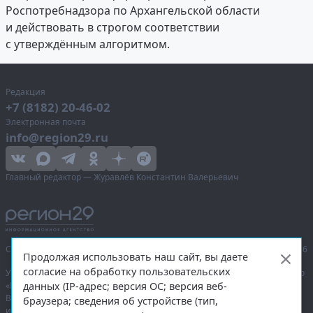
Роспотребнадзора по Архангельской области
и действовать в строгом соответствии
с утверждённым алгоритмом.
Редакция
+7 (8182) 20-46-02
Электронная почта
info@region29.ru
Главный редактор — Журавлёв Константин Валерьевич
Сетевое издание «Информационное агентство Регион 29»,
© 2016–2026
Продолжая использовать наш сайт, вы даете
согласие на обработку пользовательских
Учредитель — общество с ограниченной ответственностью «Агентство
данных (IP-адрес; версия ОС; версия веб-
«Правда Севера».
Выписка из реестра зарегистрированных средств массовой
браузера; сведения об устройстве (тип,
информации:
ЭЛ № ФС 77-74226
от 09.11.2018 выдано Федеральной