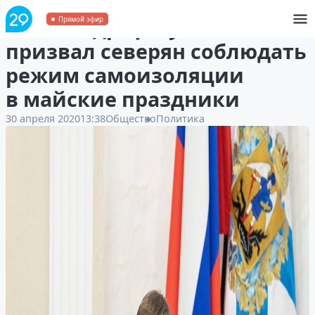
Александр Цыбульский
Прямой эфир
призвал северян соблюдать
режим самоизоляции
в майские праздники
30 апреля 2020
13:38
Общество
Политика