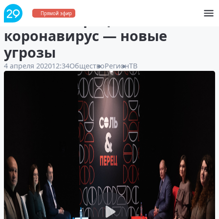
«Соль и перец»:
Прямой эфир
коронавирус — новые
угрозы
4 апреля 2020
12:34
Общество
Регион
ТВ