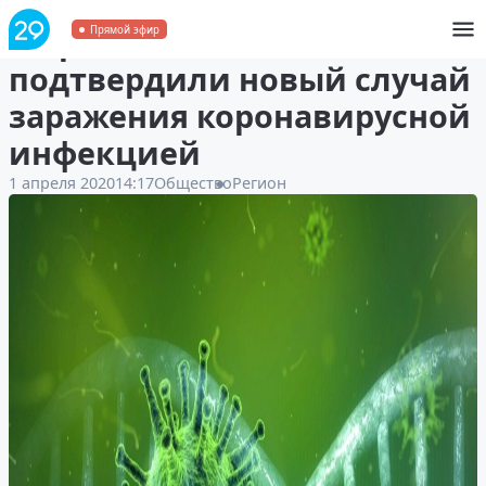
В Архангельске
Прямой эфир
подтвердили новый случай
заражения коронавирусной
инфекцией
1 апреля 2020
14:17
Общество
Регион