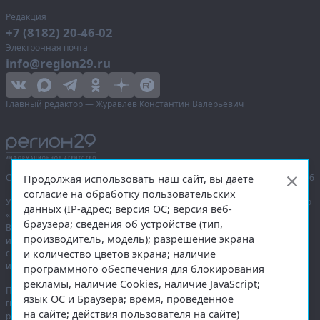
Редакция
+7 (8182) 20-46-02
Электронная почта
info@region29.ru
Главный редактор — Журавлёв Константин Валерьевич
Сетевое издание «Информационное агентство Регион 29»,
© 2016–2026
Продолжая использовать наш сайт, вы даете
согласие на обработку пользовательских
Учредитель — общество с ограниченной ответственностью «Агентство
данных (IP-адрес; версия ОС; версия веб-
«Правда Севера».
браузера; сведения об устройстве (тип,
Выписка из реестра зарегистрированных средств массовой
производитель, модель); разрешение экрана
информации:
ЭЛ № ФС 77-74226
от 09.11.2018 выдано Федеральной
и количество цветов экрана; наличие
службой по надзору в сфере связи, информационных технологий
и массовых коммуникаций (Роскомнадзор).
программного обеспечения для блокирования
рекламы, наличие Cookies, наличие JavaScript;
При полном или частичном использовании любых материалов
язык ОС и Браузера; время, проведенное
гиперссылка на
region29.ru
обязательна. Копирование материалов без
на сайте; действия пользователя на сайте)
разрешения администрации сайта запрещено.