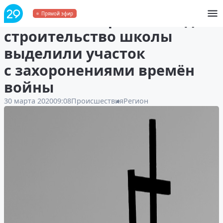
В Коношском районе под
Прямой эфир
строительство школы
выделили участок
с захоронениями времён
войны
30 марта 2020
09:08
Происшествия
Регион