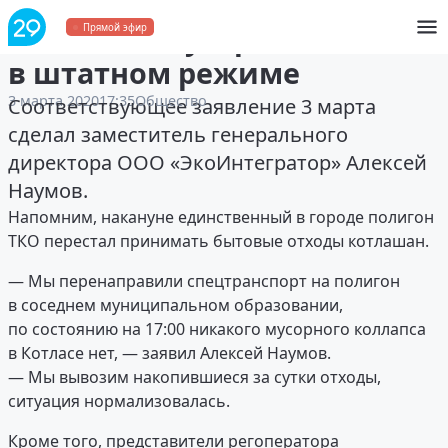
В Котласе мусор вывозят
Прямой эфир
в штатном режиме
3 марта 2020
17:35
Общество
Соответствующее заявление 3 марта
сделал заместитель генерального
директора ООО «ЭкоИнтегратор» Алексей
Наумов.
Напомним, накануне единственный в городе полигон
ТКО перестал принимать бытовые отходы котлашан.
— Мы перенаправили спецтранспорт на полигон
в соседнем муниципальном образовании,
по состоянию на 17:00 никакого мусорного коллапса
в Котласе нет, — заявил Алексей Наумов.
— Мы вывозим накопившиеся за сутки отходы,
ситуация нормализовалась.
Кроме того, представители регоператора