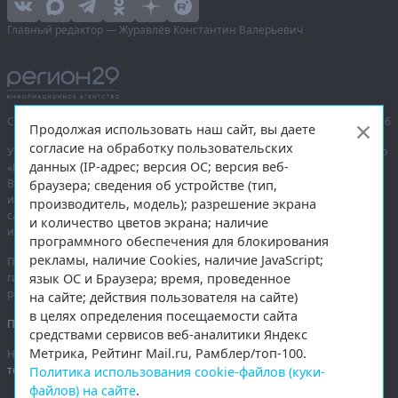
Главный редактор — Журавлёв Константин Валерьевич
Сетевое издание «Информационное агентство Регион 29»,
© 2016–2026
Продолжая использовать наш сайт, вы даете
согласие на обработку пользовательских
Учредитель — общество с ограниченной ответственностью «Агентство
данных (IP-адрес; версия ОС; версия веб-
«Правда Севера».
Выписка из реестра зарегистрированных средств массовой
браузера; сведения об устройстве (тип,
информации:
ЭЛ № ФС 77-74226
от 09.11.2018 выдано Федеральной
производитель, модель); разрешение экрана
службой по надзору в сфере связи, информационных технологий
и количество цветов экрана; наличие
и массовых коммуникаций (Роскомнадзор).
программного обеспечения для блокирования
рекламы, наличие Cookies, наличие JavaScript;
При полном или частичном использовании любых материалов
язык ОС и Браузера; время, проведенное
гиперссылка на
region29.ru
обязательна. Копирование материалов без
разрешения администрации сайта запрещено.
на сайте; действия пользователя на сайте)
в целях определения посещаемости сайта
Правовая информация
.
средствами сервисов веб-аналитики Яндекс
Метрика, Рейтинг Mail.ru, Рамблер/топ-100.
На информационном ресурсе применяются
рекомендательные
технологии
.
Политика использования cookie-файлов (куки-
файлов) на сайте
.