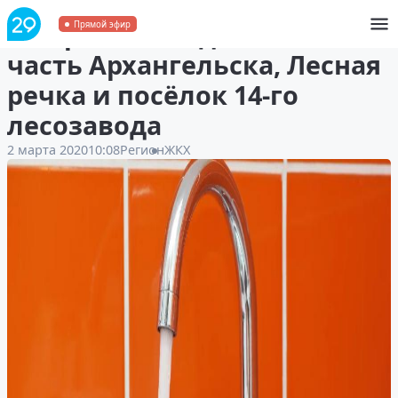
2 марта без воды осталась
Прямой эфир
часть Архангельска, Лесная
речка и посёлок 14-го
лесозавода
2 марта 2020
10:08
Регион
ЖКХ