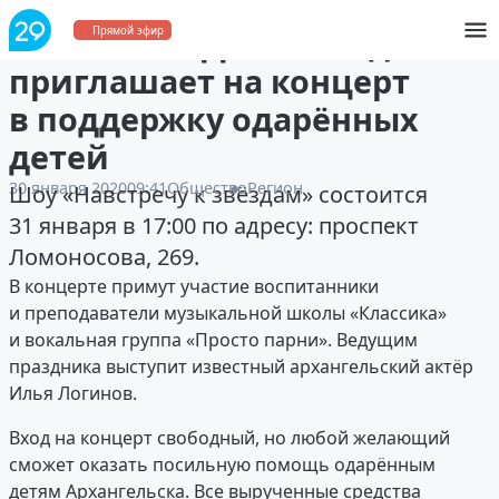
Областной Дом молодёжи
Прямой эфир
приглашает на концерт
в поддержку одарённых
детей
30 января 2020
09:41
Общество
Регион
Шоу «Навстречу к звёздам» состоится
31 января в 17:00 по адресу: проспект
Ломоносова, 269.
В концерте примут участие воспитанники
и преподаватели музыкальной школы «Классика»
и вокальная группа «Просто парни». Ведущим
праздника выступит известный архангельский актёр
Илья Логинов.
Вход на концерт свободный, но любой желающий
сможет оказать посильную помощь одарённым
детям Архангельска. Все вырученные средства