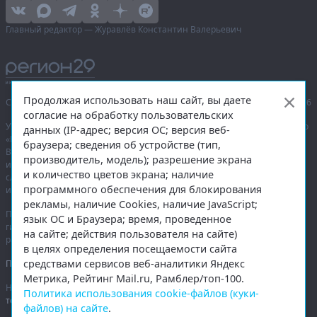
Главный редактор — Журавлёв Константин Валерьевич
Продолжая использовать наш сайт, вы даете
Сетевое издание «Информационное агентство Регион 29»,
© 2016–2026
согласие на обработку пользовательских
Учредитель — общество с ограниченной ответственностью «Агентство
данных (IP-адрес; версия ОС; версия веб-
«Правда Севера».
браузера; сведения об устройстве (тип,
Выписка из реестра зарегистрированных средств массовой
производитель, модель); разрешение экрана
информации:
ЭЛ № ФС 77-74226
от 09.11.2018 выдано Федеральной
и количество цветов экрана; наличие
службой по надзору в сфере связи, информационных технологий
программного обеспечения для блокирования
и массовых коммуникаций (Роскомнадзор).
рекламы, наличие Cookies, наличие JavaScript;
При полном или частичном использовании любых материалов
язык ОС и Браузера; время, проведенное
гиперссылка на
region29.ru
обязательна. Копирование материалов без
на сайте; действия пользователя на сайте)
разрешения администрации сайта запрещено.
в целях определения посещаемости сайта
средствами сервисов веб-аналитики Яндекс
Правовая информация
.
Метрика, Рейтинг Mail.ru, Рамблер/топ-100.
На информационном ресурсе применяются
рекомендательные
Политика использования cookie-файлов (куки-
технологии
.
файлов) на сайте
.