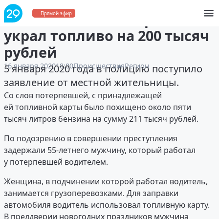
Житель Вельского района
Прямой эфир
украл топливо на 200 тысяч
рублей
16 января 2020
18:00
Происшествия
Регион
5 января 2020 года в полицию поступило
заявление от местной жительницы.
Со слов потерпевшей, с принадлежащей
ей топливной карты было похищено около пяти
тысяч литров бензина на сумму 211 тысяч рублей.
По подозрению в совершении преступления
задержали 55-летнего мужчину, который работал
у потерпевшей водителем.
Женщина, в подчинении которой работал водитель,
занимается грузоперевозками. Для заправки
автомобиля водитель использовал топливную карту.
В преддверии новогодних праздников мужчина