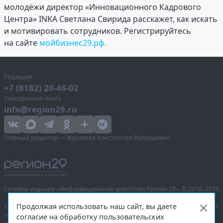
молодёжи директор «Инновационного Кадрового
Центра» INKA Светлана Свирида расскажет, как искать
и мотивировать сотрудников. Регистрируйтесь
на сайте
мойбизнес29.рф.
Редакция
+7 (8182) 20-46-02
Электронная почта
info@region29.ru
Главный редактор — Журавлёв Константин Валерьевич
Сетевое издание «Информационное агентство Регион 29»,
© 2016–2026
Продолжая использовать наш сайт, вы даете
Учредитель — общество с ограниченной ответственностью «Агентство
«Правда Севера».
согласие на обработку пользовательских