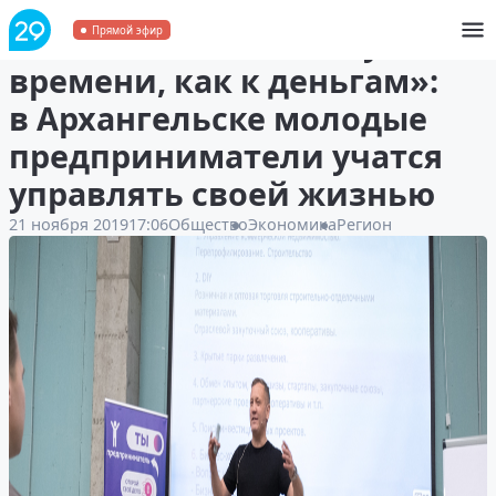
«Относитесь к своему
Прямой эфир
времени, как к деньгам»:
в Архангельске молодые
предприниматели учатся
управлять своей жизнью
21 ноября 2019
17:06
Общество
Экономика
Регион