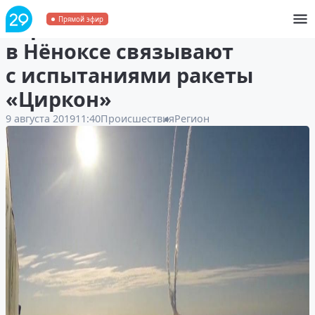
Взрыв на военном полигоне
Прямой эфир
в Нёноксе связывают
с испытаниями ракеты
«Циркон»
9 августа 2019
11:40
Происшествия
Регион