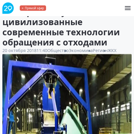
Поморье получает
Прямой эфир
цивилизованные
современные технологии
обращения с отходами
20 октября 2018
11:40
Общество
Экономика
Регион
ЖКХ