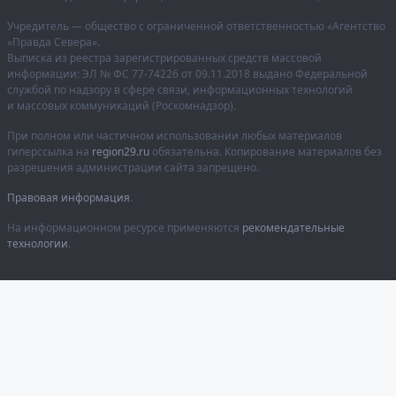
Учредитель — общество с ограниченной ответственностью «Агентство
«Правда Севера».
Выписка из реестра зарегистрированных средств массовой
информации:
ЭЛ № ФС 77-74226
от 09.11.2018 выдано Федеральной
службой по надзору в сфере связи, информационных технологий
и массовых коммуникаций (Роскомнадзор).
При полном или частичном использовании любых материалов
гиперссылка на
region29.ru
обязательна. Копирование материалов без
разрешения администрации сайта запрещено.
Правовая информация
.
На информационном ресурсе применяются
рекомендательные
технологии
.