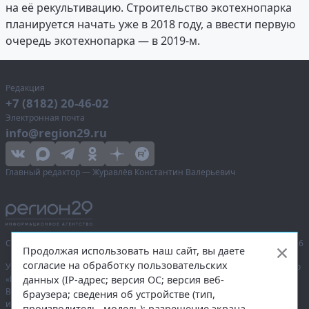
на её рекультивацию. Строительство экотехнопарка
планируется начать уже в 2018 году, а ввести первую
очередь экотехнопарка — в 2019-м.
Редакция
+7 (8182) 20-46-02
Электронная почта
info@region29.ru
Главный редактор — Журавлёв Константин Валерьевич
Сетевое издание «Информационное агентство Регион 29»,
© 2016–2026
Продолжая использовать наш сайт, вы даете
согласие на обработку пользовательских
Учредитель — общество с ограниченной ответственностью «Агентство
данных (IP-адрес; версия ОС; версия веб-
«Правда Севера».
Выписка из реестра зарегистрированных средств массовой
браузера; сведения об устройстве (тип,
информации:
ЭЛ № ФС 77-74226
от 09.11.2018 выдано Федеральной
производитель, модель); разрешение экрана