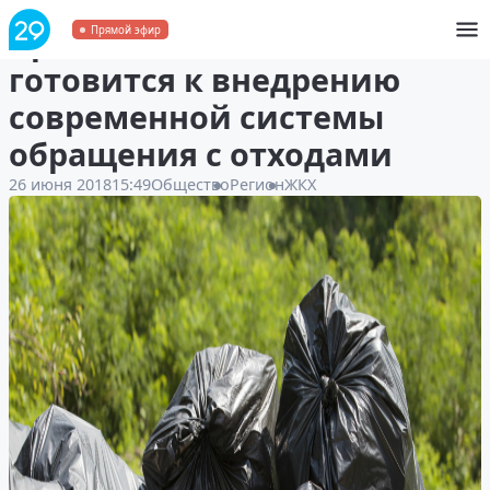
​Архангельская область
Прямой эфир
готовится к внедрению
современной системы
обращения с отходами
26 июня 2018
15:49
Общество
Регион
ЖКХ