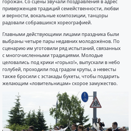
горожан. Со сцены звучали поздравления в адрес
приверженцев традиций семейственности, любви
и верности, вокальные композиции, танцоры
радовали собравшихся хореографией.
Главными действующими лицами праздника были
выбраны четыре пары недавних молодожёнов. По
сценарию им уготовили ряд испытаний, связанных
с многочисленными традициями. Молодые
целовались под крики «горько!», выпускали в небо
голубей, проходили под градом крупы, а невесты
также бросили с эстакады букеты, чтобы подарить
желающим «ловительницам» скорое замужество.