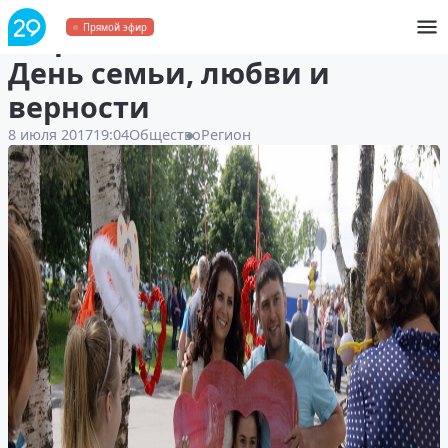
В Архангельске отметили
Прямой эфир
День семьи, любви и
верности
8 июля 2017
19:04
Общество
Регион