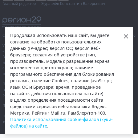
Главный редактор — Журавлёв Константин Валерьевич
Продолжая использовать наш сайт, вы даете
Сетевое издание «Информационное агентство Регион 29»,
© 2016–2026
согласие на обработку пользовательских
Учредитель — общество с ограниченной ответственностью «Агентство
данных (IP-адрес; версия ОС; версия веб-
«Правда Севера».
браузера; сведения об устройстве (тип,
Выписка из реестра зарегистрированных средств массовой
производитель, модель); разрешение экрана
информации:
ЭЛ № ФС 77-74226
от 09.11.2018 выдано Федеральной
и количество цветов экрана; наличие
службой по надзору в сфере связи, информационных технологий
и массовых коммуникаций (Роскомнадзор).
программного обеспечения для блокирования
рекламы, наличие Cookies, наличие JavaScript;
При полном или частичном использовании любых материалов
язык ОС и Браузера; время, проведенное
гиперссылка на
region29.ru
обязательна. Копирование материалов без
на сайте; действия пользователя на сайте)
разрешения администрации сайта запрещено.
в целях определения посещаемости сайта
Правовая информация
.
средствами сервисов веб-аналитики Яндекс
Метрика, Рейтинг Mail.ru, Рамблер/топ-100.
На информационном ресурсе применяются
рекомендательные
Политика использования cookie-файлов (куки-
технологии
.
файлов) на сайте
.