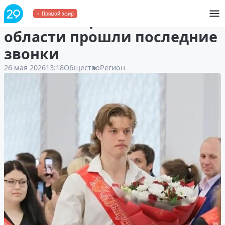
В школах Архангельской
Прямой эфир
области прошли последние
звонки
26 мая 2026
13:18
Общество
Регион