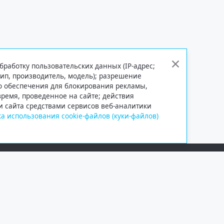
бработку пользовательских данных (IP-адрес;
тип, производитель, модель); разрешение
го обеспечения для блокирования рекламы,
 время, проведенное на сайте; действия
и сайта средствами сервисов веб-аналитики
а использования cookie-файлов (куки-файлов)
Сетевое издание «Информационно
Учредитель — общество с ограни