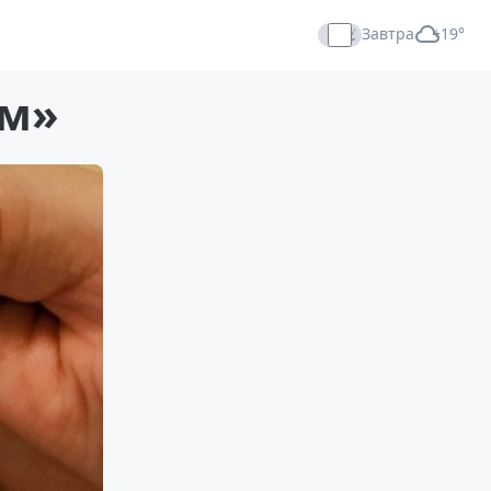
Завтра
+19°
Прямой эфир
ом»