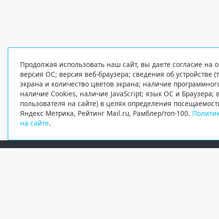
Продолжая использовать наш сайт, вы даете согласие на о
версия ОС; версия веб-браузера; сведения об устройстве (
экрана и количество цветов экрана; наличие программно
наличие Cookies, наличие JavaScript; язык ОС и Браузера;
пользователя на сайте) в целях определения посещаемост
Яндекс Метрика, Рейтинг Mail.ru, Рамблер/топ-100.
Политик
на сайте
.
Редакция
Электронная почта
+7 (8182) 20-46-02
info@region29.ru
Главный редактор — Журавлёв Константин Валерьевич