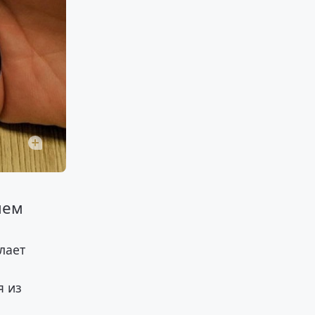
чем
лает
я из