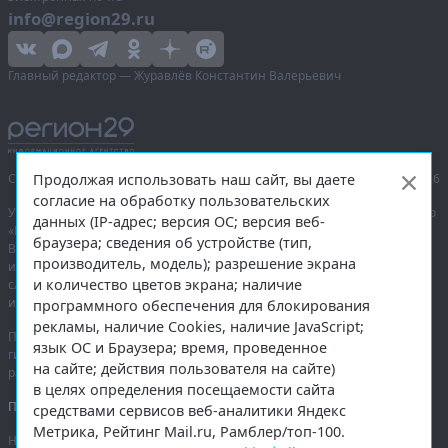
info@region29.ru
Главный редактор — Журавлёв Константин Валерьевич
Продолжая использовать наш сайт, вы даете
Сетевое издание «Информационное агентство Регион 29»,
© 2016–2026
согласие на обработку пользовательских
Учредитель — общество с ограниченной ответственностью «Агентство
данных (IP-адрес; версия ОС; версия веб-
«Правда Севера».
браузера; сведения об устройстве (тип,
Выписка из реестра зарегистрированных средств массовой
производитель, модель); разрешение экрана
информации:
ЭЛ № ФС 77-74226
от 09.11.2018 выдано Федеральной
и количество цветов экрана; наличие
службой по надзору в сфере связи, информационных технологий
и массовых коммуникаций (Роскомнадзор).
программного обеспечения для блокирования
рекламы, наличие Cookies, наличие JavaScript;
При полном или частичном использовании любых материалов
язык ОС и Браузера; время, проведенное
гиперссылка на
region29.ru
обязательна. Копирование материалов без
на сайте; действия пользователя на сайте)
разрешения администрации сайта запрещено.
в целях определения посещаемости сайта
Правовая информация
.
средствами сервисов веб-аналитики Яндекс
Метрика, Рейтинг Mail.ru, Рамблер/топ-100.
На информационном ресурсе применяются
рекомендательные