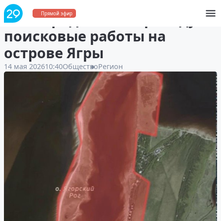
В Северодвинске проведут
Прямой эфир
поисковые работы на
острове Ягры
14 мая 2026
10:40
Общество
Регион