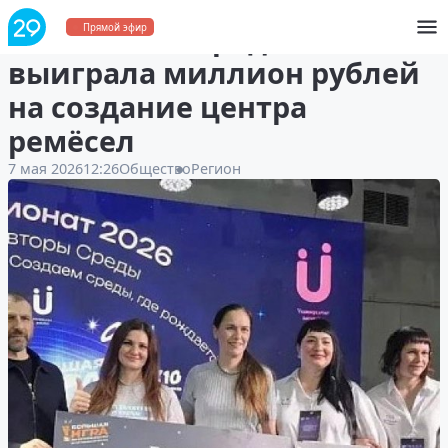
Школа в Северодвинске
Прямой эфир
выиграла миллион рублей
на создание центра
ремёсел
7 мая 2026
12:26
Общество
Регион