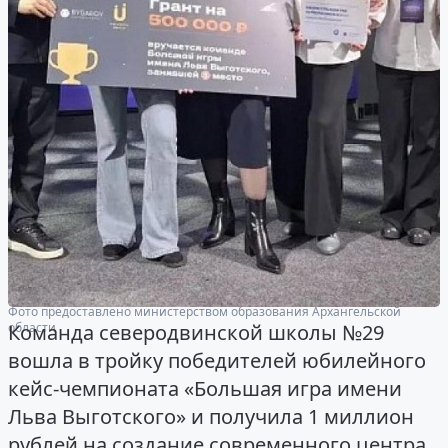
Фото предоставлено министерством образования Архангельской
области
Команда северодвинской школы №29
вошла в тройку победителей юбилейного
кейс-чемпионата «Большая игра имени
Льва Выготского» и получила 1 миллион
рублей на создание современного центра