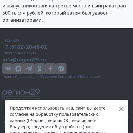
и выпускников заняла третье место и выиграла грант
500 тысяч рублей, который затем был удвоен
организаторами.
Редакция
+7 (8182) 20-46-02
Электронная почта
info@region29.ru
Главный редактор — Журавлёв Константин Валерьевич
Сетевое издание «Информационное агентство Регион 29»,
© 2016–2026
Продолжая использовать наш сайт, вы даете
согласие на обработку пользовательских
Учредитель — общество с ограниченной ответственностью «Агентство
данных (IP-адрес; версия ОС; версия веб-
«Правда Севера».
браузера; сведения об устройстве (тип,
Выписка из реестра зарегистрированных средств массовой
производитель, модель); разрешение экрана