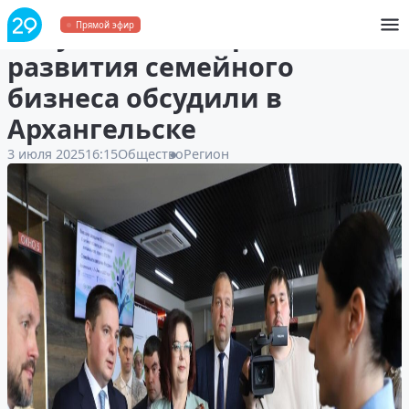
Актуальные вопросы
Прямой эфир
развития семейного
бизнеса обсудили в
Архангельске
3 июля 2025
16:15
Общество
Регион