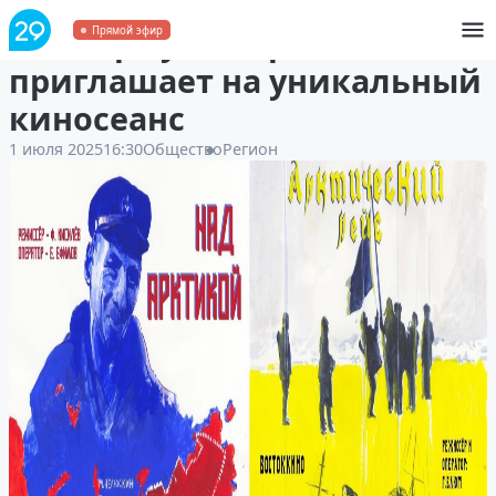
Севмормузей Архангельска
Прямой эфир
приглашает на уникальный
киносеанс
1 июля 2025
16:30
Общество
Регион