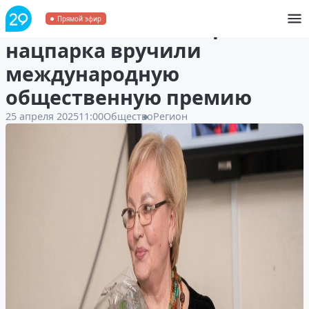
Основателю Кенозерского
Прямой эфир
нацпарка вручили
международную
общественную премию
25 апреля 2025
11:00
Общество
Регион