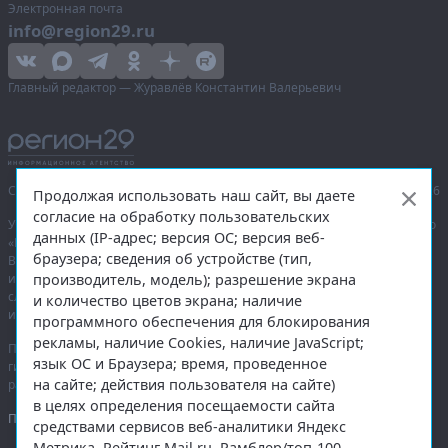
Электронная почта
info@region29.ru
Главный редактор — Журавлёв Константин Валерьевич
Сетевое издание «Информационное агентство Регион 29»,
© 2016–2026
Продолжая использовать наш сайт, вы даете
согласие на обработку пользовательских
Учредитель — общество с ограниченной ответственностью «Агентство
данных (IP-адрес; версия ОС; версия веб-
«Правда Севера».
браузера; сведения об устройстве (тип,
Выписка из реестра зарегистрированных средств массовой
производитель, модель); разрешение экрана
информации:
ЭЛ № ФС 77-74226
от 09.11.2018 выдано Федеральной
службой по надзору в сфере связи, информационных технологий
и количество цветов экрана; наличие
и массовых коммуникаций (Роскомнадзор).
программного обеспечения для блокирования
рекламы, наличие Cookies, наличие JavaScript;
При полном или частичном использовании любых материалов
язык ОС и Браузера; время, проведенное
гиперссылка на
region29.ru
обязательна. Копирование материалов без
на сайте; действия пользователя на сайте)
разрешения администрации сайта запрещено.
в целях определения посещаемости сайта
Правовая информация
.
средствами сервисов веб-аналитики Яндекс
Метрика, Рейтинг Mail.ru, Рамблер/топ-100.