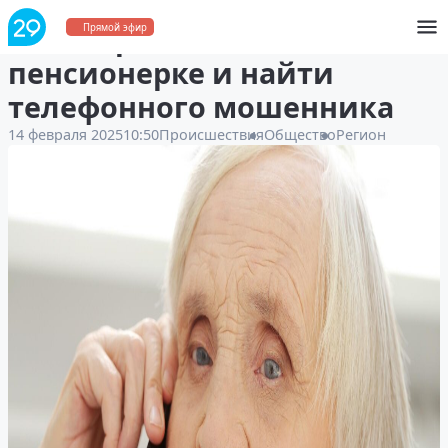
В Поморье смогли помочь
Прямой эфир
пенсионерке и найти
телефонного мошенника
14 февраля 2025
10:50
Происшествия
Общество
Регион