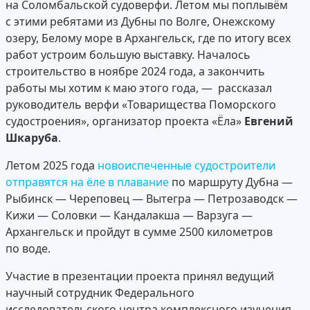
на Соломбальской судоверфи. Летом мы поплывём
с этими ребятами из Дубны по Волге, Онежскому
озеру, Белому море в Архангельск, где по итогу всех
работ устроим большую выставку. Началось
строительство в ноябре 2024 года, а закончить
работы мы хотим к маю этого года, — рассказал
руководитель верфи «Товарищества Поморского
судостроения», организатор проекта «Ёла»
Евгений
Шкаруба
.
Летом 2025 года
новоиспеченные судостроители
отправятся на ёле в плавание
по маршруту Дубна —
Рыбинск — Череповец — Вытегра — Петрозаводск —
Кижи — Соловки — Кандалакша — Варзуга —
Архангельск и пройдут в сумме 2500 километров
по воде.
Участие в презентации проекта принял ведущий
научный сотрудник Федерального
исследовательского центра комплексного изучения