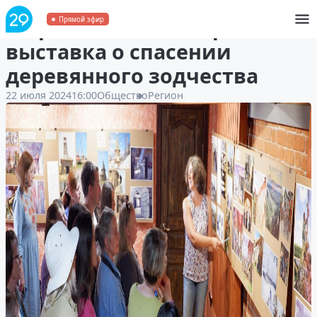
В Архангельске открылась
Прямой эфир
выставка о спасении
деревянного зодчества
22 июля 2024
16:00
Общество
Регион