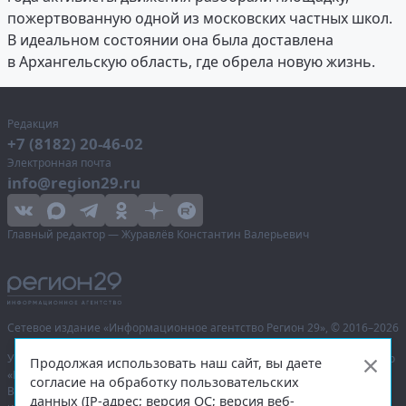
пожертвованную одной из московских частных школ.
В идеальном состоянии она была доставлена
в Архангельскую область, где обрела новую жизнь.
Редакция
+7 (8182) 20-46-02
Электронная почта
info@region29.ru
Главный редактор — Журавлёв Константин Валерьевич
Сетевое издание «Информационное агентство Регион 29»,
© 2016–2026
Учредитель — общество с ограниченной ответственностью «Агентство
Продолжая использовать наш сайт, вы даете
«Правда Севера».
согласие на обработку пользовательских
Выписка из реестра зарегистрированных средств массовой
данных (IP-адрес; версия ОС; версия веб-