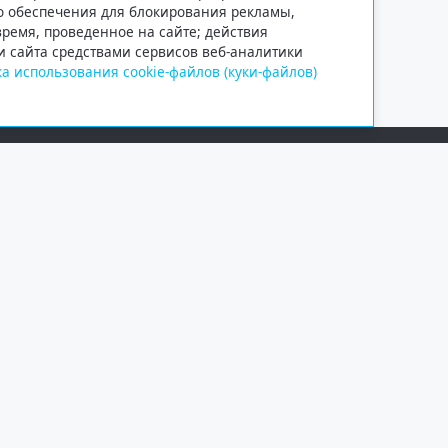
го обеспечения для блокирования рекламы,
 время, проведенное на сайте; действия
и сайта средствами сервисов веб-аналитики
а использования cookie-файлов (куки-файлов)
Сетевое издание «Информационно
Учредитель — общество с ограни
Выписка из реестра зарегистрир
от 09.11.2018 выдано Федеральн
и массовых коммуникаций (Роск
При полном или частичном испо
обязательна. Копирование матер
Правовая информация
.