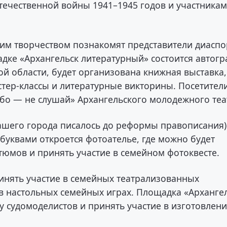
течественной войны 1941–1945 годов и участника
оим творчеством познакомят представители диаспо
адке «Архангельск литературный» состоится автогр
ой области, будет организована книжная выставка,
тер-классы и литературные викторины. Посетител
юбо — не слушай» Архангельского молодежного теа
 нашего города писалось до реформы правописания)
 буквами откроется фотоателье, где можно будет
стюмов и принять участие в семейном фотоквесте.
ринять участие в семейных театрализованных
в настольных семейных играх. Площадка «Арханге
у судомоделистов и принять участие в изготовлен