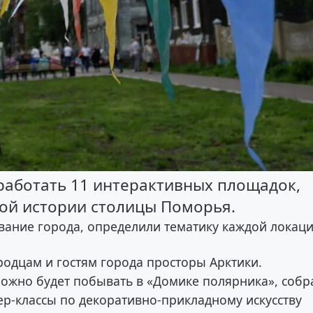
 работать 11 интерактивных площадок,
ой истории столицы Поморья.
звание города, определили тематику каждой локаци
родцам и гостям города просторы Арктики.
можно будет побывать в «Домике полярника», собр
ер-классы по декоративно-прикладному искусству