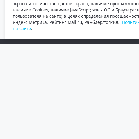
экрана и количество цветов экрана; наличие программно
наличие Cookies, наличие JavaScript; язык ОС и Браузера;
пользователя на сайте) в целях определения посещаемост
Яндекс Метрика, Рейтинг Mail.ru, Рамблер/топ-100.
Политик
на сайте
.
Редакция
Электронная почта
+7 (8182) 20-46-02
info@region29.ru
Главный редактор — Журавлёв Константин Валерьевич