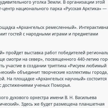
 удивительного уголка Земли. В организации этой
т-центр национального парка «Русская Арктика» —
ощадка «Архангельск ремесленный». Интерактивн
мит гостей с народными играми и предметами
й» пройдет выставка работ победителей регионал
ще смотри на север», посвященного 440-летию го
ть участие в создании триптиха «Рисуем любимый
ический» объединит творческие коллективы города
ой. На площадке «Архангельск научный» состоится
 с достижениями ученых Поморья.
го духового оркестра имени В. Н. Васильева
оический». Здесь же будет размещена планшетная