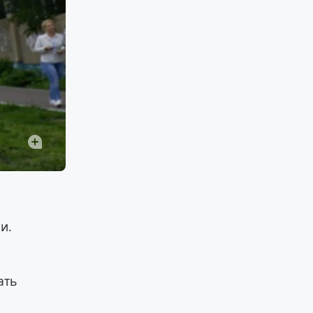
и.
ать