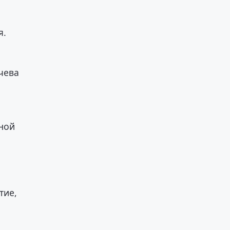
я.
чева
ной
тие,