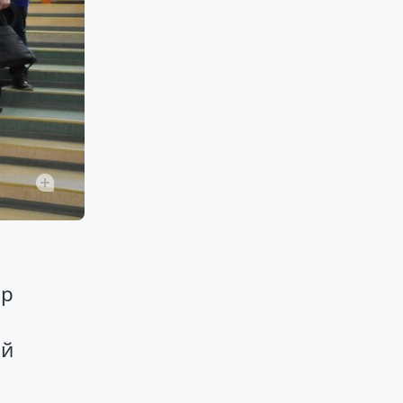
ор
ой