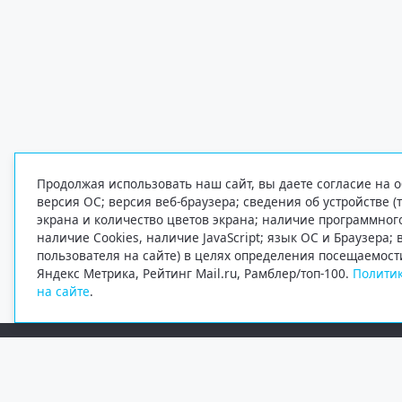
Продолжая использовать наш сайт, вы даете согласие на о
версия ОС; версия веб-браузера; сведения об устройстве (
экрана и количество цветов экрана; наличие программно
наличие Cookies, наличие JavaScript; язык ОС и Браузера;
пользователя на сайте) в целях определения посещаемост
Яндекс Метрика, Рейтинг Mail.ru, Рамблер/топ-100.
Политик
на сайте
.
Редакция
Электронная почта
+7 (8182) 20-46-02
info@region29.ru