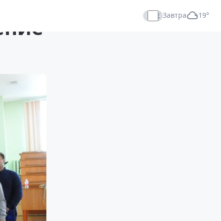
Завтра
+19°
ение
Прямой эфир