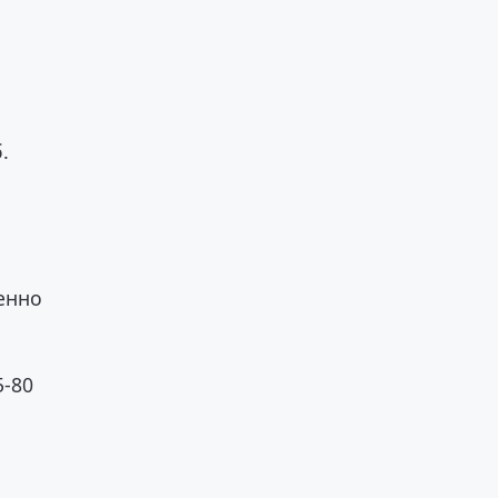
.
енно
5-80