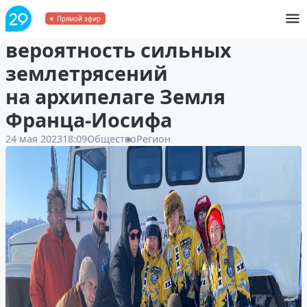
Ученые отметили
Прямой эфир
вероятность сильных
землетрясений
на архипелаге Земля
Франца-Иосифа
24 мая 2023
18:09
Общество
Регион