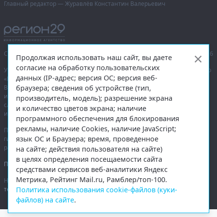
Главный редактор — Журавлёв Константин Валерьевич
Сетевое издание «Информационное агентство Регион 29»,
© 2016–2026
Продолжая использовать наш сайт, вы даете
согласие на обработку пользовательских
Учредитель — общество с ограниченной ответственностью «Агентство
данных (IP-адрес; версия ОС; версия веб-
«Правда Севера».
браузера; сведения об устройстве (тип,
Выписка из реестра зарегистрированных средств массовой
информации:
ЭЛ № ФС 77-74226
от 09.11.2018 выдано Федеральной
производитель, модель); разрешение экрана
службой по надзору в сфере связи, информационных технологий
и количество цветов экрана; наличие
и массовых коммуникаций (Роскомнадзор).
программного обеспечения для блокирования
рекламы, наличие Cookies, наличие JavaScript;
При полном или частичном использовании любых материалов
язык ОС и Браузера; время, проведенное
гиперссылка на
region29.ru
обязательна. Копирование материалов без
разрешения администрации сайта запрещено.
на сайте; действия пользователя на сайте)
в целях определения посещаемости сайта
Правовая информация
.
средствами сервисов веб-аналитики Яндекс
Метрика, Рейтинг Mail.ru, Рамблер/топ-100.
На информационном ресурсе применяются
рекомендательные
Политика использования cookie-файлов (куки-
технологии
.
файлов) на сайте
.