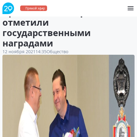
Архангельских врачей
Прямой эфир
отметили
государственными
наградами
12 ноября 2021
14:35
Общество