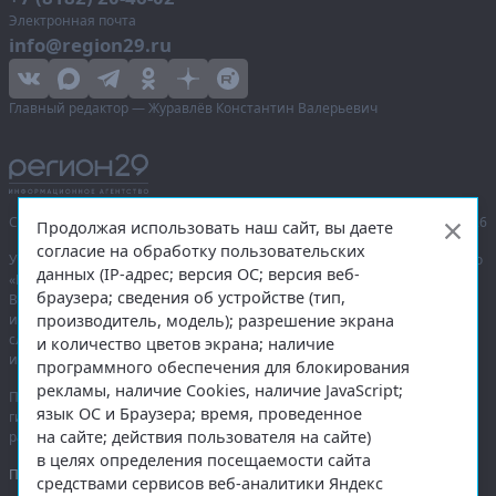
Электронная почта
info@region29.ru
Главный редактор — Журавлёв Константин Валерьевич
Сетевое издание «Информационное агентство Регион 29»,
© 2016–2026
Продолжая использовать наш сайт, вы даете
согласие на обработку пользовательских
Учредитель — общество с ограниченной ответственностью «Агентство
данных (IP-адрес; версия ОС; версия веб-
«Правда Севера».
браузера; сведения об устройстве (тип,
Выписка из реестра зарегистрированных средств массовой
производитель, модель); разрешение экрана
информации:
ЭЛ № ФС 77-74226
от 09.11.2018 выдано Федеральной
службой по надзору в сфере связи, информационных технологий
и количество цветов экрана; наличие
и массовых коммуникаций (Роскомнадзор).
программного обеспечения для блокирования
рекламы, наличие Cookies, наличие JavaScript;
При полном или частичном использовании любых материалов
язык ОС и Браузера; время, проведенное
гиперссылка на
region29.ru
обязательна. Копирование материалов без
на сайте; действия пользователя на сайте)
разрешения администрации сайта запрещено.
в целях определения посещаемости сайта
Правовая информация
.
средствами сервисов веб-аналитики Яндекс