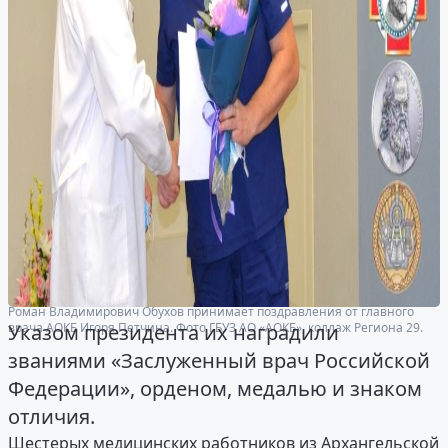
Роман Владимирович Обухов принимает поздравления от главного
врача АОКБ Игоря Петчина. Фото ГБУЗ АО «АОКБ», коллаж Региона 29.
Указом президента их наградили
званиями «Заслуженный врач Российской
Федерации», орденом, медалью и знаком
отличия.
Шестерых медицинских работников из Архангельской